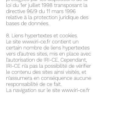
loi du 1er juillet 1998 transposant la
directive 96/9 du 11 mars 1996
relative à la protection juridique des
bases de données.
8. Liens hypertextes et cookies.
Le site
www.iri-ce.fr
contient un
certain nombre de liens hypertextes
vers d’autres sites, mis en place avec
l’autorisation de IRI-CE. Cependant,
IRI-CE n’a pas la possibilité de vérifier
le contenu des sites ainsi visités, et
n’assumera en conséquence aucune
responsabilité de ce fait.
La navigation sur le site
www.iri-ce.fr
est susceptible de provoquer
l’installation de cookie(s) sur
l’ordinateur de l’utilisateur. Un cookie
est un fichier de petite taille, qui ne
permet pas l’identification de
l’utilisateur, mais qui enregistre des
informations relatives à la navigation