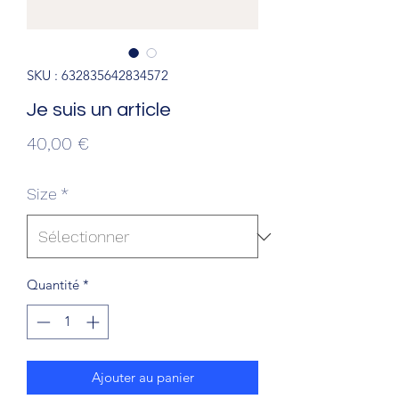
SKU : 632835642834572
Je suis un article
Prix
40,00 €
Size
*
Quantité
*
Ajouter au panier